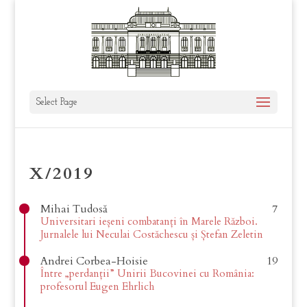
Select Page
X/2019
Mihai Tudosă
7
Universitari ieșeni combatanți în Marele Război.
Jurnalele lui Neculai Costăchescu și Ștefan Zeletin
Andrei Corbea-Hoisie
19
Între „perdanții” Unirii Bucovinei cu România:
profesorul Eugen Ehrlich