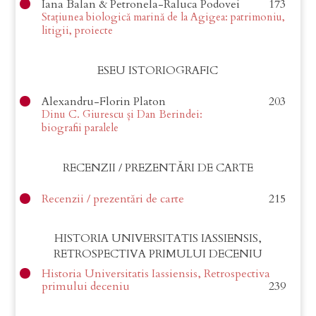
Iana Balan & Petronela-Raluca Podovei
173
Stațiunea biologică marină de la Agigea: patrimoniu,
litigii, proiecte
ESEU ISTORIOGRAFIC
Alexandru-Florin Platon
203
Dinu C. Giurescu și Dan Berindei:
biografii paralele
RECENZII / PREZENTĂRI DE CARTE
Recenzii / prezentări de carte
215
HISTORIA UNIVERSITATIS IASSIENSIS,
RETROSPECTIVA PRIMULUI DECENIU
Historia Universitatis Iassiensis, Retrospectiva
primului deceniu
239