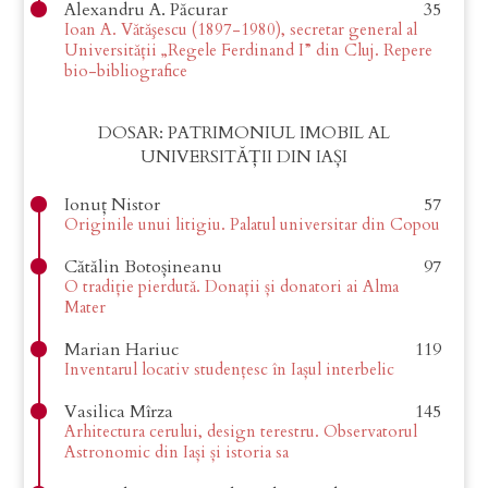
Alexandru A. Păcurar
35
Ioan A. Vătăşescu (1897-1980), secretar general al
Universităţii „Regele Ferdinand I” din Cluj. Repere
bio-bibliografice
DOSAR: PATRIMONIUL IMOBIL AL
UNIVERSITĂȚII DIN IAȘI
Ionuț Nistor
57
Originile unui litigiu. Palatul universitar din Copou
Cătălin Botoșineanu
97
O tradiție pierdută. Donații și donatori ai Alma
Mater
Marian Hariuc
119
Inventarul locativ studențesc în Iașul interbelic
Vasilica Mîrza
145
Arhitectura cerului, design terestru. Observatorul
Astronomic din Iași și istoria sa